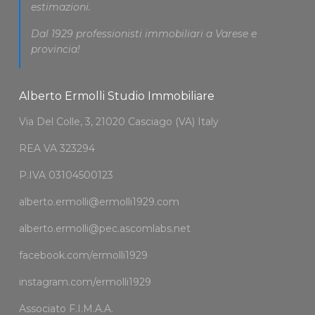
estimazioni.
Dal 1929 professionisti immobiliari a Varese e
provincia!
Alberto Ermolli Studio Immobiliare
Via Del Colle, 3, 21020 Casciago (VA) Italy
REA VA 323294
P.IVA 03104500123
alberto.ermolli@ermolli1929.com
alberto.ermolli@pec.ascomlabs.net
facebook.com/ermolli1929
instagram.com/ermolli1929
Associato
F.I.M.A.A.