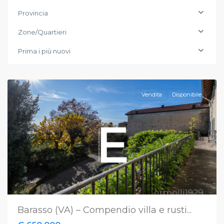
Provincia
Zone/Quartieri
Prima i più nuovi
Barasso
,
Varese
Vendita
Disponibile
Barasso (VA) – Compendio villa e rusti...