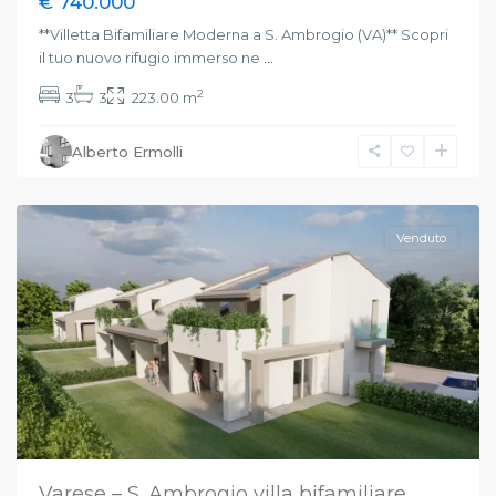
€ 740.000
**Villetta Bifamiliare Moderna a S. Ambrogio (VA)** Scopri
il tuo nuovo rifugio immerso ne
...
2
3
3
223.00 m
Alberto Ermolli
Varese
Venduto
Varese – S. Ambrogio villa bifamiliare...