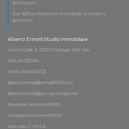
estimazioni.
Dal 1929 professionisti immobiliari a Varese e
provincia!
Alberto Ermolli Studio Immobiliare
Via Del Colle, 3, 21020 Casciago (VA) Italy
REA VA 323294
P.IVA 03104500123
alberto.ermolli@ermolli1929.com
alberto.ermolli@pec.ascomlabs.net
facebook.com/ermolli1929
instagram.com/ermolli1929
Associato
F.I.M.A.A.