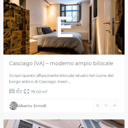
Casciago (VA) – moderno ampio bilocale
Scopri questo affascinante bilocale situato nel cuore del
borgo antico di Casciago. Inseri
...
2
1
1
79.00 m
Alberto Ermolli
Varese
,
Varese