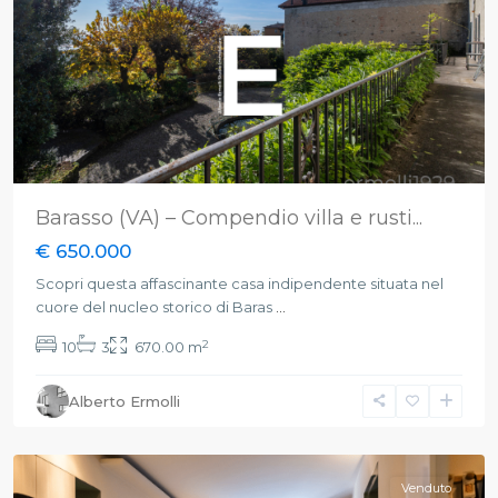
Barasso (VA) – Compendio villa e rusti...
€ 650.000
Scopri questa affascinante casa indipendente situata nel
cuore del nucleo storico di Baras
...
2
10
3
670.00 m
Alberto Ermolli
Casciago
,
Varese
Venduto