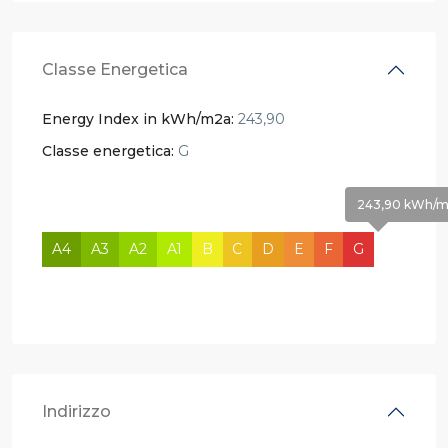
Classe Energetica
Energy Index in kWh/m2a:
243,90
Classe energetica:
G
243,90 kWh/m²
A4
A3
A2
A1
B
C
D
E
F
G
H
Indirizzo