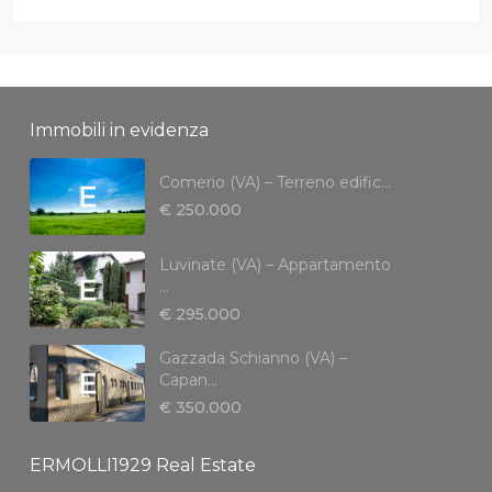
Immobili in evidenza
Comerio (VA) – Terreno edific...
€ 250.000
Luvinate (VA) – Appartamento
...
€ 295.000
Gazzada Schianno (VA) –
Capan...
€ 350.000
ERMOLLI1929 Real Estate