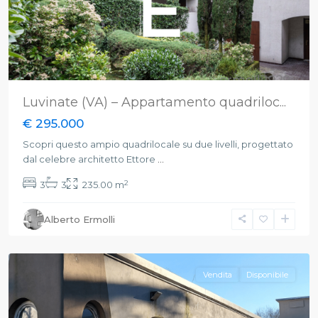
Luvinate (VA) – Appartamento quadriloc...
€ 295.000
Scopri questo ampio quadrilocale su due livelli, progettato
dal celebre architetto Ettore
...
2
3
3
235.00 m
Gazzada
Alberto Ermolli
Schianno
,
Varese
Vendita
Disponibile