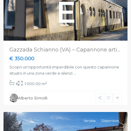
Gazzada Schianno (VA) – Capannone arti...
€ 350.000
Scopri un'opportunità imperdibile con questo capannone
situato in una zona verde e silenzi
...
2
6
1.000.00 m
Alberto Ermolli
Barasso
,
Varese
Vendita
Disponibile