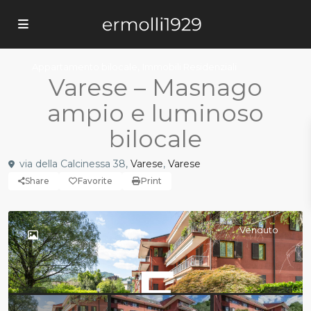
,
Appartamento bilocale
Immobili Residenziali
Varese – Masnago
ampio e luminoso
bilocale
via della Calcinessa 38,
Varese
,
Varese
Share
Favorite
Print
Venduto
Previous
Previo