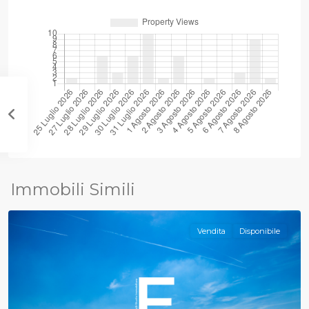
Comerio
,
Immobili Simili
Varese
Vendita
Disponibile