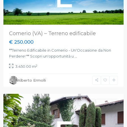
Comerio (VA) – Terreno edificabile
€ 250.000
**Terreno Edificabile in Comerio - Un'Occasione da Non
Perdere! ** Scopri un'opportunità u
...
2
3.450.00 m
Alberto Ermolli
Luvinate
,
Varese
Vendita
Disponibile