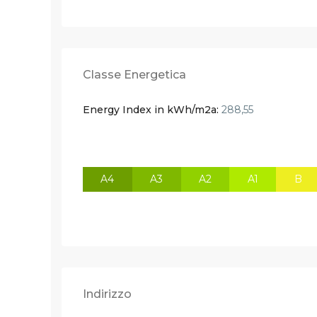
Classe Energetica
Energy Index in kWh/m2a:
288,55
A4
A3
A2
A1
B
Indirizzo