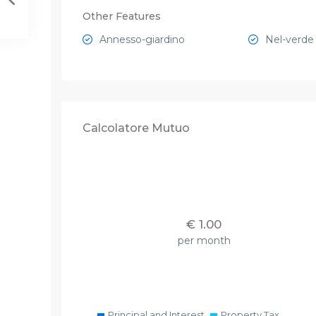
Other Features
Annesso-giardino
Nel-verde
Calcolatore Mutuo
€
1.00
per month
Principal and Interest
Property Tax