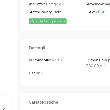
Indirizzo:
Baraggia 31
Provincia:
Va
State/County:
Italia
CAP:
21100
Open In Google Maps
Dettagli
Id Immobile:
10763
Dimensioni p
2
380.00 m
Bagni:
3
Caratteristiche