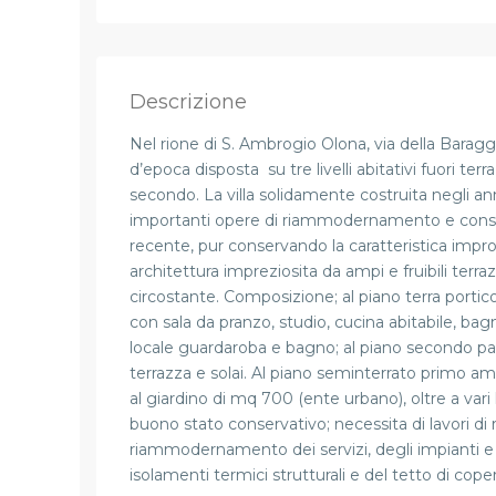
Descrizione
Nel rione di S. Ambrogio Olona, via della Baragg
d’epoca disposta su tre livelli abitativi fuori terr
secondo. La villa solidamente costruita negli a
importanti opere di riammodernamento e conso
recente, pur conservando la caratteristica impront
architettura impreziosita da ampi e fruibili terr
circostante. Composizione; al piano terra porti
con sala da pranzo, studio, cucina abitabile, b
locale guardaroba e bagno; al piano secondo pa
terrazza e solai. Al piano seminterrato primo am
al giardino di mq 700 (ente urbano), oltre a vari lo
buono stato conservativo; necessita di lavori di 
riammodernamento dei servizi, degli impianti e p
isolamenti termici strutturali e del tetto di coper