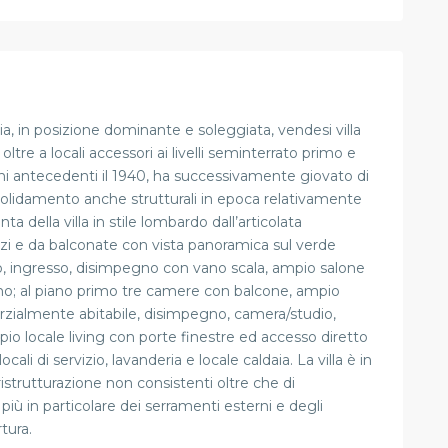
ia, in posizione dominante e soleggiata, vendesi villa
a oltre a locali accessori ai livelli seminterrato primo e
nni antecedenti il 1940, ha successivamente giovato di
lidamento anche strutturali in epoca relativamente
a della villa in stile lombardo dall’articolata
azzi e da balconate con vista panoramica sul verde
co, ingresso, disimpegno con vano scala, ampio salone
agno; al piano primo tre camere con balcone, ampio
rzialmente abitabile, disimpegno, camera/studio,
pio locale living con porte finestre ed accesso diretto
cali di servizio, lavanderia e locale caldaia. La villa è in
ristrutturazione non consistenti oltre che di
iù in particolare dei serramenti esterni e degli
tura.