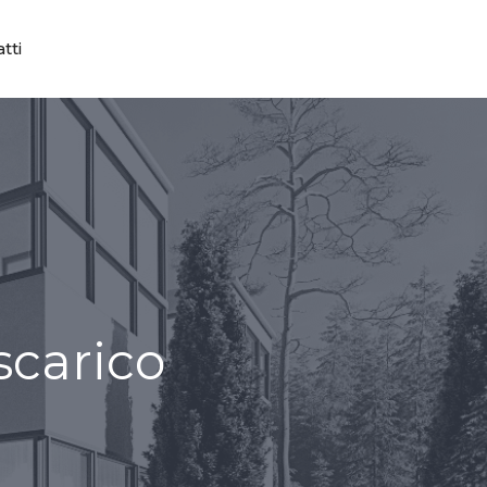
tti
scarico