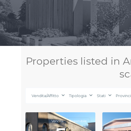
Properties listed in 
sc
Gazzada
Vendita/Affitto
Tipologia
Stati
Provinc
Schianno
,
Casciago
,
14
Varese
15
Varese
Vendita
Disponibile