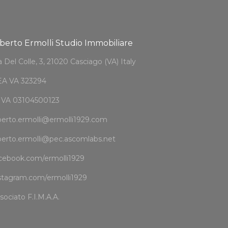
berto Ermolli Studio Immobiliare
a Del Colle, 3, 21020 Casciago (VA) Italy
A VA 323294
IVA 03104500123
berto.ermolli@ermolli1929.com
berto.ermolli@pec.ascomlabs.net
cebook.com/ermolli1929
stagram.com/ermolli1929
sociato
F.I.M.A.A.