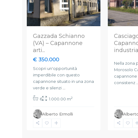
Gazzada Schianno
Casciago
(VA) – Capannone
Capann
arti...
industrial
€ 350.000
Nella zona p
Scopri un'opportunità
Morosolo Ca
imperdibile con questo
capannone i
capannone situato in una zona
consistenz
..
verde e silenzi
...
2
6
1.000.00 m
Alberto Ermolli
Alberto