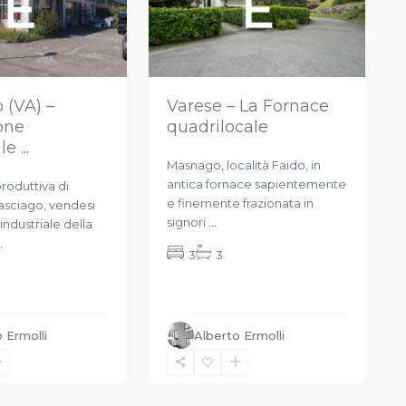
Varese – La Fornace
 (VA) –
quadrilocale
one
e ...
Masnago, località Faido, in
antica fornace sapientemente
roduttiva di
e finemente frazionata in
sciago, vendesi
signori
...
ndustriale della
.
3
3
 Ermolli
Alberto Ermolli