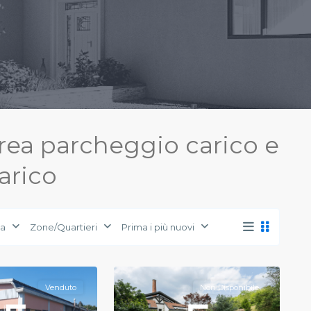
Area parcheggio carico e
arico
ia
Zone/Quartieri
Prima i più nuovi
38
Varese
Venduto
Non Disponibile